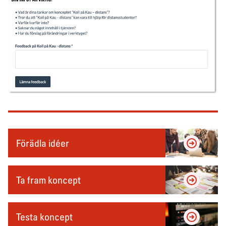
Förädla idéer
Ta fram koncept
Testa koncept